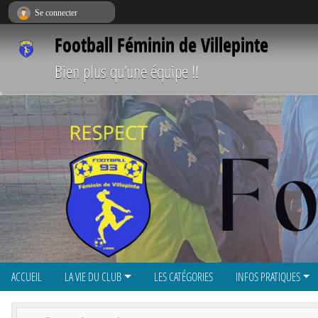
Panneau de gestion des cookies
Se connecter
Football Féminin de Villepinte
Bien plus qu’une équipe !!
ACCUEIL
LA VIE DU CLUB
LES CATÉGORIES
INFOS PRATIQUES