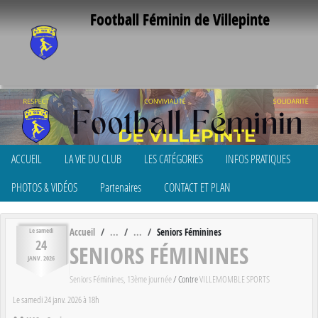
Panneau de gestion des cookies
Football Féminin de Villepinte
ACCUEIL
LA VIE DU CLUB
LES CATÉGORIES
INFOS PRATIQUES
PHOTOS & VIDÉOS
Partenaires
CONTACT ET PLAN
Accueil
Seniors Féminines
Le
samedi
24
SENIORS FÉMININES
JANV.
2026
Seniors Féminines, 13ème journée
/ Contre
VILLEMOMBLE SPORTS
Le
samedi
24
janv.
2026
à 18h