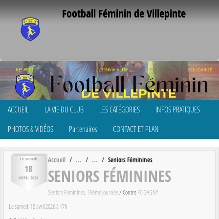
Panneau de gestion des cookies
Football Féminin de Villepinte
ACCUEIL
LA VIE DU CLUB
LES CATÉGORIES
INFOS PRATIQUES
PHOTOS & VIDÉOS
Partenaires
CONTACT ET PLAN
Accueil
Seniors Féminines
Le
samedi
18
SENIORS FÉMININES
AVRIL
2026
Seniors Féminines, 19ème journée
/ Contre
FC GAGNY
Le
samedi
18
avril
2026
à 17h