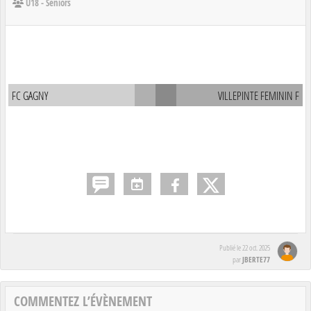
U18 - Seniors
FC GAGNY
VILLEPINTE FEMININ F
Publié le
22 oct. 2025
JBERTE77
par
COMMENTEZ L’ÉVÈNEMENT