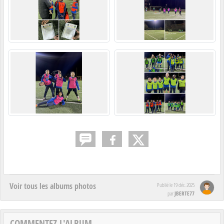
Voir tous les albums photos
Publié le
19 déc. 2025
JBERTE77
par
COMMENTEZ L'ALBUM